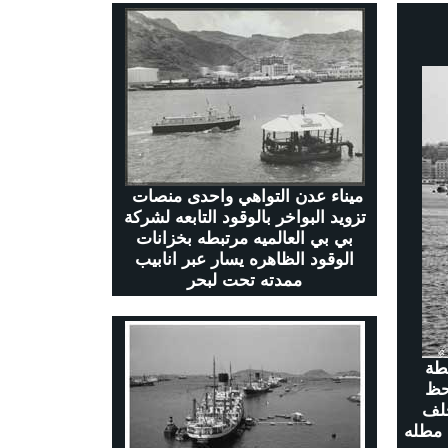
ميناء عدن التواهي واحدى منصات
تزويد البواخر بالوقود التابعه لشركة
بي بي العالميه مرتبطه بخزانات
الوقود الظاهره يسار عبر انابيب
ممدته تحت لبحر
ميناء عدن وإحدى منصات تزويد البواخر بالوقود عرض البحر وهي مرتبطة
حظ
خلف
هي وساعة ليتل بن -تم بنائها عام 1895م- , مطله