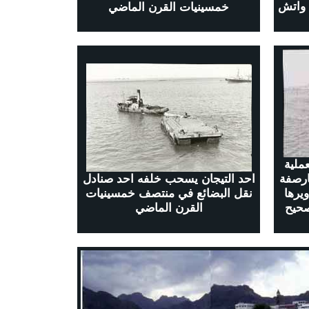
 واتش
خمسينيات القرن الماضي
ملية
ارصفة
احد التيجان يسحب خلفه احد صنادل
ويرها
نقل البضائع في منتصف خمسينيات
صحيح
القرن الماضي