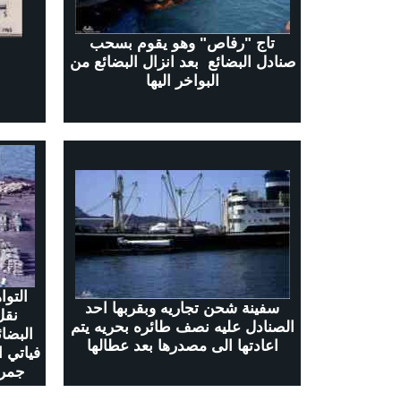
تاج "رفاص" وهو يقوم بسحب
صنادل البضائع بعد انزال البضائع من
البواخر اليها
التوا
سفينة شحن تجاريه وبقربها احد
نقل
الصنادل عليه نصف طائره بحريه يتم
البضا
اعادتها الى مصدرها بعد عطالها
فياتي ا
جمرك