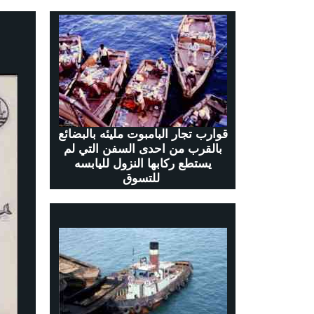
قوارب تجار البامبوت مليئه بالبضائع
بالقرب من احدى السفن التي لم
يستطع ركابها النزول لليابسه
للتسوق