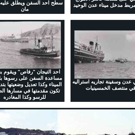
سطح احد السفن ويطلق عليه
بط مدخل ميناء عدن الوحيد
مان
احد التيجان "رفاص" ويقوم بع
مساعدة السفن على رسوها ب
 عدن وسفينة تجاريه استراليه
الميناء وكذا تعديل وضعيتها بتد
ي منتصف الخمسينيات
تكون مقدمتها في مسارها ال
للرسو وكذا المغادره