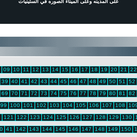
على المدينه وعلى الميناء الصوره في الستينيات
8
09
10
11
12
13
14
15
16
17
18
19
20
21
22
39
40
41
42
43
44
45
46
47
48
49
50
51
52
69
70
71
72
73
74
75
76
77
78
79
80
81
82
99
100
101
102
103
104
105
106
107
108
10
0
121
122
123
124
125
126
127
128
129
130
0
41
142
143
144
145
146
147
148
149
150