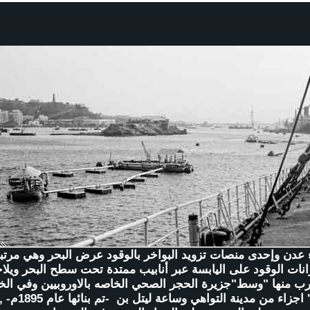
انات الوقود على اليابسة عبر أنابيب ممتدة تحت سطح البحر ويلا
رب منها "وسط"جزيرة الحجر الصحي الخاصه بالاوروبيين وفي ال
"يسار" اجزاء من مدينة التوا