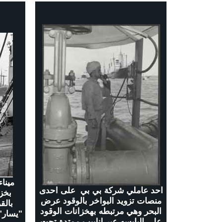
احد عاملي شركة بي بي على احدى
بخز
منصات تزويد البواخر بالوقود عرض
بالق
البحر وهي مرتبطه بهخزانات الوقود
على اليابسه عبر انابيب ممتدة تحت