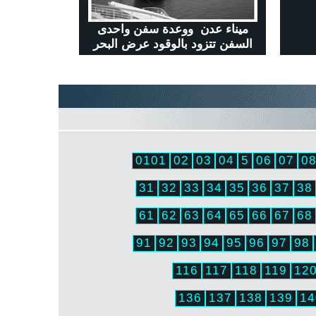
ميناء عدن ووعدة سفن واحدى
السفن تتزود بالوقود عرض البحر
0101
02
03
04
5
06
07
0
31
32
33
34
35
36
37
38
61
62
63
64
65
66
67
68
91
92
93
94
95
96
97
98
116
117
118
119
12
136
137
138
139
14