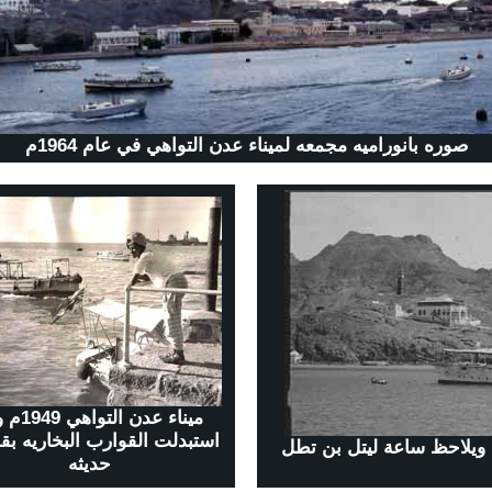
صوره بانوراميه مجمعه لميناء عدن التواهي في عام 1964م
ميناء عدن الت
استبدلت القوارب البخاريه بق
 السفن التجاريه البخاريه في عام 1931م ويلاحظ ساعة ليتل بن تطل
حديثه