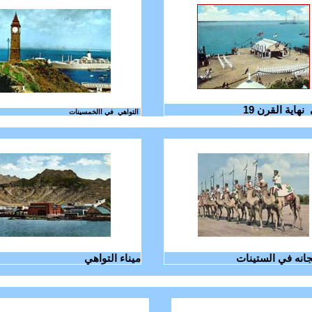
نهاية القرن 19
في االخمسينات
التواهي
انه في الستينات
ميناء التواهي