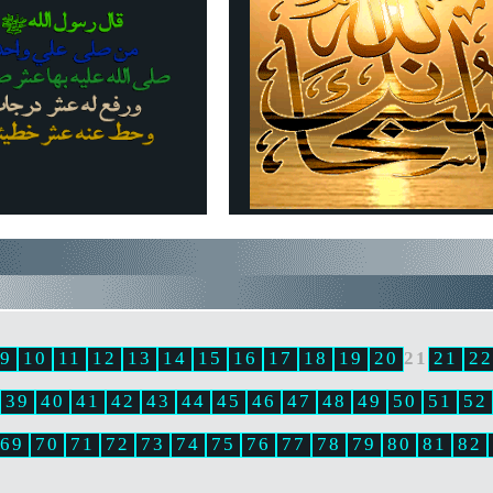
9
10
11
12
13
14
15
16
17
18
19
20
21
21
22
39
40
41
42
43
44
45
46
47
48
49
50
51
52
69
70
71
72
73
74
75
76
77
78
79
80
81
82