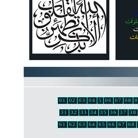
01
02
03
04
5
06
07
08
0
31
32
33
34
35
36
37
38
61
62
63
64
65
66
67
68