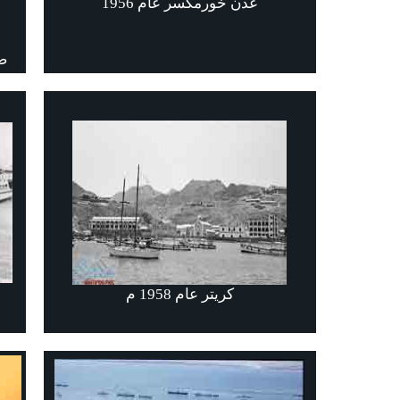
عدن خورمكسر عام 1956
صو
كريتر عام 1958 م