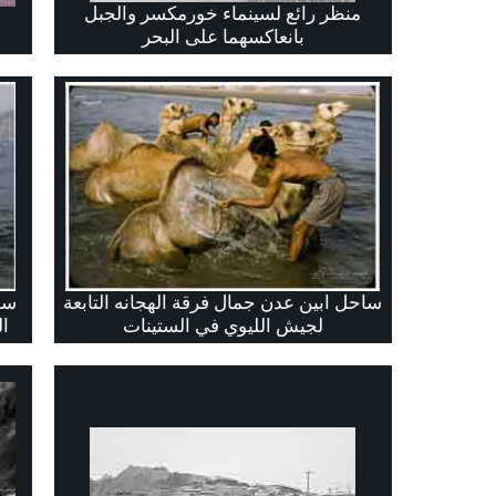
منظر رائع لسينماء خورمكسر والجبل
بانعاكسهما على البحر
ساحل ابين عدن جمال فرقة الهجانه التابعة
سا
لجيش الليوي في الستينات
ال