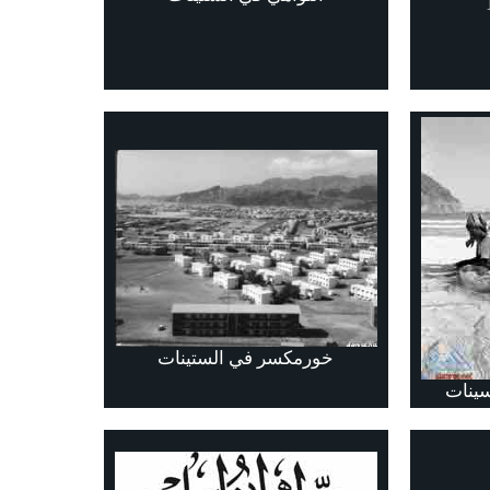
خورمكسر في الستينات
سينات