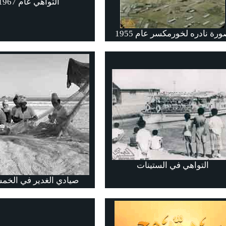
التواهي عام 1967
رة نادره لخورمكسر عام 1955
التواهي في الستينات
صيادي الغدير في الخم