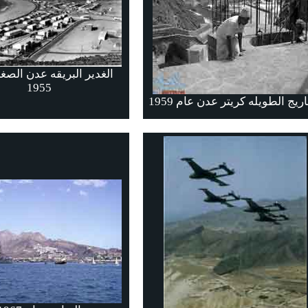
الغدير البريقه عدن الصغ
1955
يج الطويله كريتر عدن عام 1959