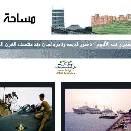
ري نت الألبوم 21 صور قديمه ونادره لعدن منذ منتصف القرن الماضي