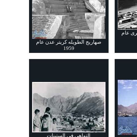
رى عام
صهاريج الطويله كريتر عدن عام
1959
التواهي في الستينات