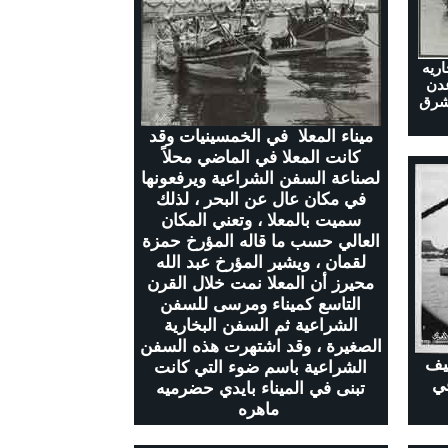
اريه
عدن
 شرق
ميناء المعلا في الخمسينيات وقد
كانت المعلا في الماضي محلاً
لصناعة السفن الشراعية ويرفعونها
في مكان عال عن البحر ، لذلك
سميت بالمعلا ، وتعني المكان
العالي حسب ما قاله المؤرخ حمزة
لقمان ، ويشير المؤرخ عبد الله
محيرز أن المعلا نمت خلال القرن
التاسع كميناء ومرسى للسفن
الشراعية ثم السفن البخارية
الصغيرة ، وقد اشتهرت هذه السفن
يف
الشراعية باسم ضوء التي كانت
في
تبنى في الميناء بايدي حضرميه
ماهره