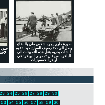
صورة جاري يجره شخص ملئ بالبضائع
وصل الى دكة رصيف السياح حيث تقوم
جنود 
لنشات بحريه بنقل هذه التموينات الى
لاحي
الباخره من قبل "مموني البواخر" في
اواخر الخمسينيات
23
24
25
26
27
28
29
30
53
54
55
56
57
58
59
60