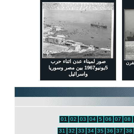
صور لميناء عدن اثناء حرب
قرن
5يونيو1967 بين مصر وسوريا
واسرائيل
01
02
03
04
5
06
07
08
31
32
33
34
35
36
37
38