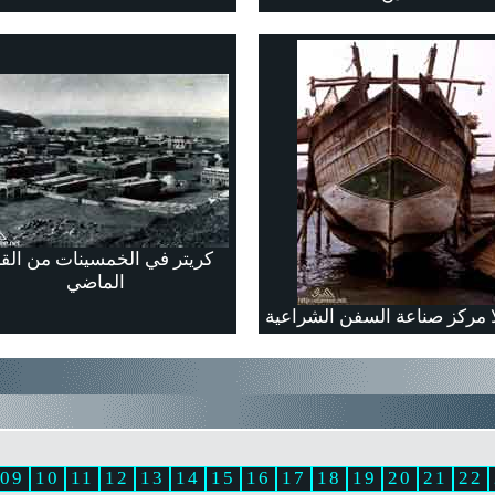
كريتر في الخمسينات من الق
الماضي
ا مركز صناعة السفن الشراعية
09
10
11
12
13
14
15
16
17
18
19
20
21
22