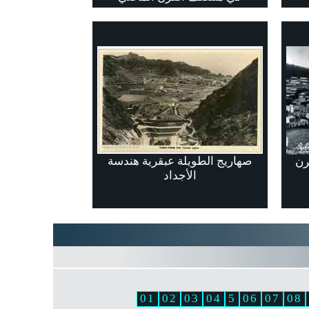
صهاريج الطويلة عبقرية هندسة
رن
الأجداد
01
02
03
04
5
06
07
08