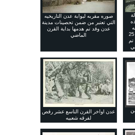
ه إي2 قبالة
صوره مقربه لبوابة عدن التاريخيه
191 وهذه
التي تعتبر من ضمن تحصينات مدينة
ه
عدن وقد تم هدمها بداية القرن
اخترقت مضيق الدردنيل في 25
الماضي
م تم
ي
فن
عدن اواخر القرن التاسع عشر رقص
لفرقه شعبيه