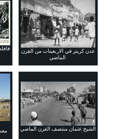
قافل
عدن كريتر في الاربعينات من القرن
الماضي
الشيخ عثمان منتصف القرن الماضي
معس