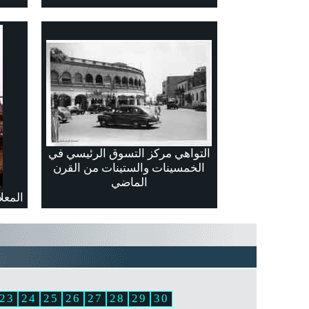
التواهي مركز التسوق الرئيسي في
الخمسينات والستينات من القرن
الماضي
المعل
23
24
25
26
27
28
29
30