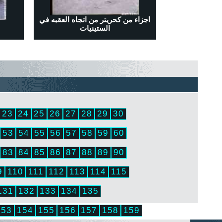
اجزاء من كحريتر من اتجاه العقبه في
الستينيات
23
24
25
26
27
28
29
30
53
54
55
56
57
58
59
60
83
84
85
86
87
88
89
90
9
110
111
112
113
114
115
131
132
133
134
135
153
154
155
156
157
158
159