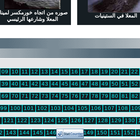
صوره من اتجاه خورمكسر لمينا
المعلا في الستينيات
المعلا وشارعها الرئيسي
09
10
11
12
13
14
15
16
17
18
19
20
21
22
39
40
41
42
43
44
45
46
47
48
49
50
51
52
69
70
71
72
73
74
75
76
77
78
79
80
81
82
99
100
101
102
103
104
105
106
107
108
10
0
121
122
123
124
125
126
127
128
129
130
2
143
144
145
146
147
148
149
150
151
152