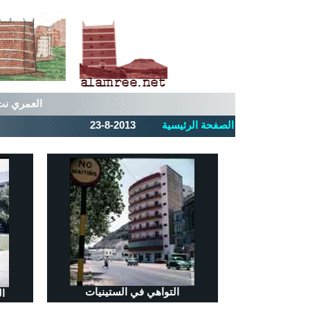
العمري نت_الألبوم رقم 147 من صور عدن
الصفحة الرئيسية
23-8-2013
التواهي في الستينيات
ا