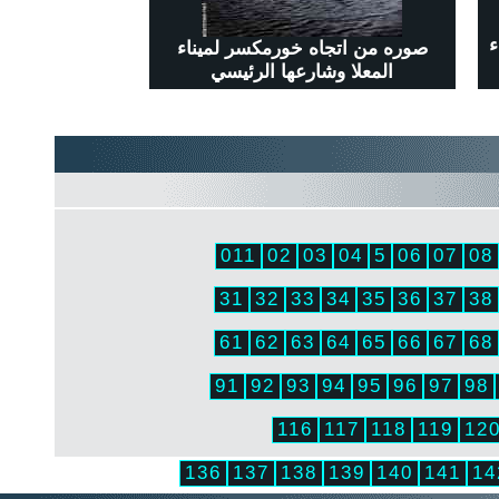
ء
صوره من اتجاه خورمكسر لميناء
المعلا وشارعها الرئيسي
011
02
03
04
5
06
07
08
31
32
33
34
35
36
37
38
61
62
63
64
65
66
67
68
91
92
93
94
95
96
97
98
116
117
118
119
12
136
137
138
139
140
141
14