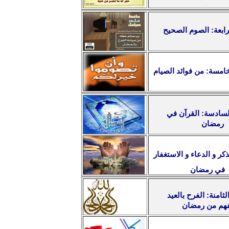
رابعة: الصوم الصحيح
امسة: من فوائد الصيام
الخاطرة السادسة: القرآن في
رمضان
ذكر و الدعاء و الاستغفار
في رمضان
ثامنة: الفرح بالعيد
فهم من رمضان