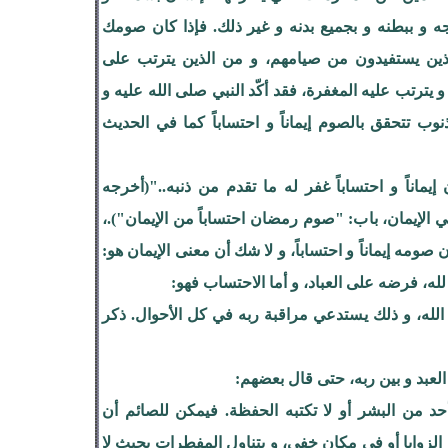
ه و ببطنه و بجميع بدنه و غير ذلك. فإذا كان صومك
ين يستفيدون من صيامهم، و من الذين يترتب على
يترتب عليه المغفرة، فقد أكّد النبي صلى الله عليه و
وب تتحقق بالصوم إيماناً و احتساباً كما في الحديث
اناً و احتساباً غفر له ما تقدم من ذنبه.."(أخرجه
خاري برقم 38 في الإيمان، باب: "صوم رمضان احتساباً من الإيمان").،
ومه إيماناً و احتساباً، و لا شك أن معنى الإيمان هو:
لله، فرضه على العباد، و أما الاحتساب فهو:
الله، و ذلك يستدعي مراقبة ربه في كل الأحوال. ذكر
لعبد و بين ربه، حتى قال بعضهم:
 أحد من البشر أو لا تكتبه الحفظة. فيمكن للصائم أن
الزوايا أو في مكان خفي، و يتناول المفطرات بحيث لا