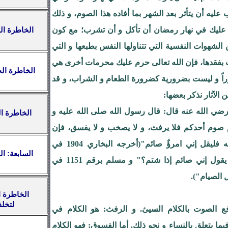
عليه أن يتأثر بعد الشهر بما أفاده هذا الصوم، و ذلك
م عليك في نهار رمضان أن تأكل و أن تشرب؛ مع كون
الخاطرة ال
الشهوات النفسية التي تتناولها النفس بطبعها و التي
 بفقدها، فإن الله تعالى حرم عليك محرمات أخرى هي
الخاطرة الخ
رراً و ليست بضرورية كضرورة الطعام و الشراب، و قد
 الآثار نذكر بعضها:
 رضي الله عنه قال: قال رسول الله صلى الله عليه و
م صوم أحدكم فلا يرفث، و لا يصخب و لا يفسق، فإن
سابه أحد أو شاتمه فليقل إني امرؤٌ صائم"(أخرجه البخاري 1904 في
السابعة: ال
الصوم. باب: "هل يقول إني صائم إذا شتم؟" و مسلم برقم 1151 في
 الصيام").
الخاطرة ال
لتخل
 الصوت بالكلام السيئ. و الرفث: هو الكلام في
يما يتعلق بالنساء و نحو ذلك. أما الفسوق: فهو الكلام