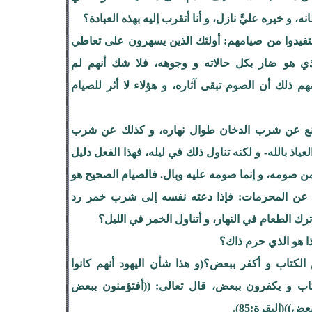
 و خيره عليَّ نازل، و أنا أتقرب إليه بهذه العبادة؟‍
تفيدوا من صيامهم: أولئك الذين يسهرون على تعاطي
ذي هو ضار بكل حالاته و وجوهه، فلا شك أنهم لم
م ذلك أن الصوم تبقى آثاره، و هؤلاء لا أثر للصيام
تنع عن شرب الدخان طوال نهاره، و كذلك عن شرب
عياذ بالله- و لكنه تناول ذلك في ليله، فهذا الفعل دليل
من صومه، و إنما صومه عليه وبال. فالصيام الصحيح هو
 عن المحرمات: فإذا دعته نفسه إلى شرب خمر رد
ترك الطعام في النهار، و أتناول الخمر في الليل؟
ا هو الذي حرم ذاك؟
لكتاب و أكفر ببعض؟(و هذا شأن اليهود أنهم كانوا
اب و يكفرون ببعض، قال تعالى: ((أفتؤمنون ببعض
))(البقرة:85).