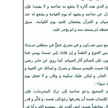
الذي هذه آثاره لا ينتفع به صاحبه و لا يفيده؛ فإن
ل عن صاحبه و يشهد له يوم القيامة و يشفع له عند
صيام و القرآن يشفعان للعبد يوم القيامة.. سبق
حفظه لم يستفد منه و لم يؤجر عليه.
سمع مني تصــاون و في بصري عضٌّ في منطقي صـمتُ
ي الجوع و الظمأ و إن قلتُ: إني صمتُ يومي فما
ون على الصائم آثار الصيام، كما روي عن جابر رضي
 "إذا صمت فليصم سمعك و بصرك و لسانك عن الغيبة و
 الجار، و ليكن عليك سكينة و وقار، و لا تجعل يوم
 سواء".
م الصحيح يدعو صاحبه إلى ترك المحرمات، فإن
لإنسان نفسه أن يقترفها رجع إلى نفسه، و فكّر و قدر
ال مخاطباً نفسه: كيف أقدم على معصية الله و أنا في