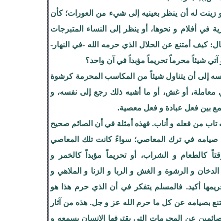
 و زينت له أن ينظر بعينيه إلى شيء من العورات؛ كأن
ة في أفلام و نحوها، أو ينظر إلى النساء المتبرجات
ل: كيف أمتنع عن الحلال الذي حرمه الله -في النهار-
تي شيئاً محرماً تحريماً مؤبداً في آن واحد؟‍
فسه إلى أن يتناول شيئاً من المكاسب المحرمة كرشوة
في معاملة، أو غش، أو ما أشبه ذلك رجع إلى نفسه، و
مع بين فعل عبادة و فعل معصية.
 تاب من فعله و أناب. فهذه أمثلة في أن الصائم صحيح
 صيامه في ترك المعاصي؛ سواءً كانت تلك المعاصي
تاً كالطعام و الشراب، أو تحريماً مؤبداً كالخمر و
الدخان و الرشوة و الغش و الربا و الزنا و الملاهي و
ريمها أكيد. فالمسلم يتفكر في أن الذي حرم هذا هو
نع بصيامه عن كل ما حرم الله عز و جل. هذه من آثار
ائمين عن المحرمات التي يقترفها الإنسان بسمعه و