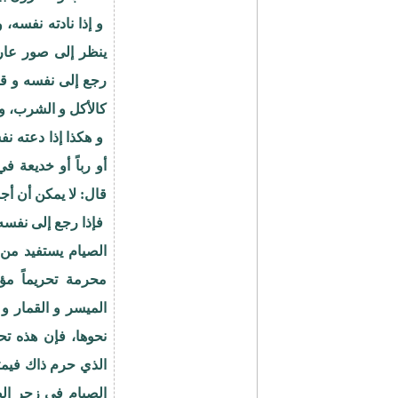
و إذا نادته نفسه،
ينظر إلى صور عاري
رجع إلى نفسه و قا
كالأكل و الشرب، و آ
و هكذا إذا دعته ن
أو رباً أو خديعة 
قال: لا يمكن أن أج
فإذا رجع إلى نفسه
الصيام يستفيد من
محرمة تحريماً مؤق
الميسر و القمار و 
نحوها، فإن هذه تح
الذي حرم ذاك فيمت
الصيام في زجر الص