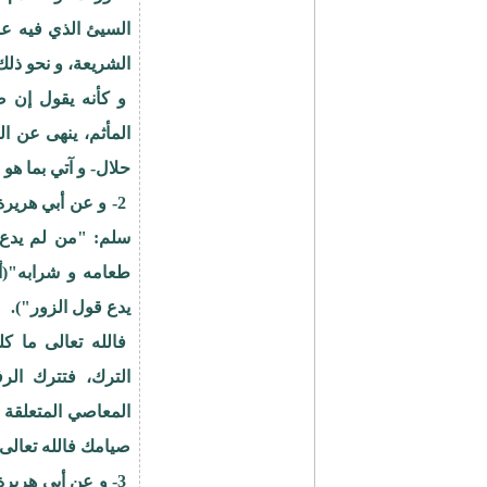
السيئ الذي فيه ع
الشريعة، و نحو ذلك
و كأنه يقول إن ص
المأثم، ينهى عن ا
حلال- و آتي بما ه
‍ 2- و عن أبي هر
سلم: "من لم يدع 
يدع قول الزور").
فالله تعالى ما ك
الترك، فتترك الر
المعاصي المتعلقة 
صيامك فالله تعالى 
3- و عن أبي هرير