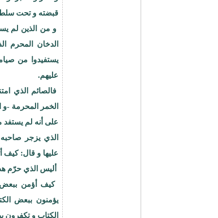
قبضته و تحت سلطانه،
و من الذين لم يس
الدخان المحرم ال
يستفيدوا من صيامه
عليهم.
فالصائم الذي ام
الخمر المحرمة -و ال
على أنه لم يستفد 
الذي يزجر صاحبه
عليها و قال: كيف أ
أليس الذي حرّم هذ
‍ كيف أؤمن ببعض ا
يؤمنون ببعض الكت
الكتاب و تكفرون ببعض