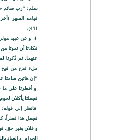
سلم: "رب صائم ح
441).
4- و عن عبيد مول
فكادتا أن تموتا م
عنهما، ثم ذُكرتا له
ملء قدح من قيح و 
"إن هاتين صامتا عم
و أفطرتا على ما ح
فجعلتا يأكلان لحوم ا
فانظر إلى قوله: "
فجعل هذا فطراً، ك
و فلان بغير حق، ف
الحرام -و العياذ بال