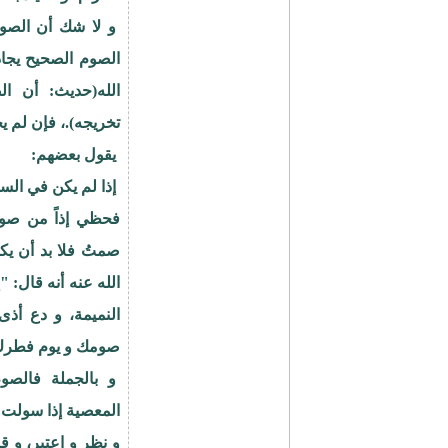
و لا شك أن الصوم 
الصوم الصحيح يجاد
الله(حديث: أن ال
تخريجه).، فإن لم ي
يقول بعضهم:
إذا لم يكن في ال
فحظي إذاً من صوم
صمتُ فلا بد أن يك
الله عنه أنه قال:
النميمة، و دع أذى
صومك و يوم فطرك
و بالجملة فالصو
المعصية إذا سولت ل
و نظر و اعتبر، و ق