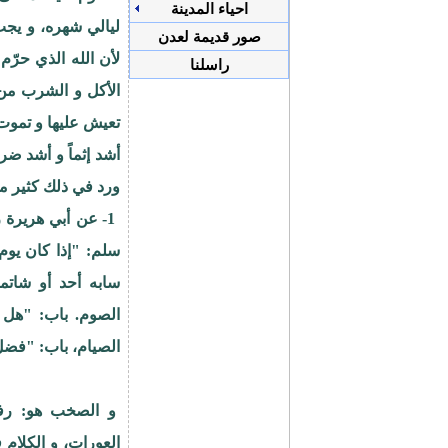
احياء المدينة
ليالي شهره، و يجب 
صور قديمة لعدن
لأن الله الذي حرّ
راسلنا
الأكل و الشرب من 
تعيش عليها و تموت
أشد إثماً و أشد ض
ورد في ذلك كثير من
1- عن أبي هريرة
سلم: "إذا كان يو
الصيام، باب: "فضل
و الصخب هو: رفع
العورات، و الكلام ف