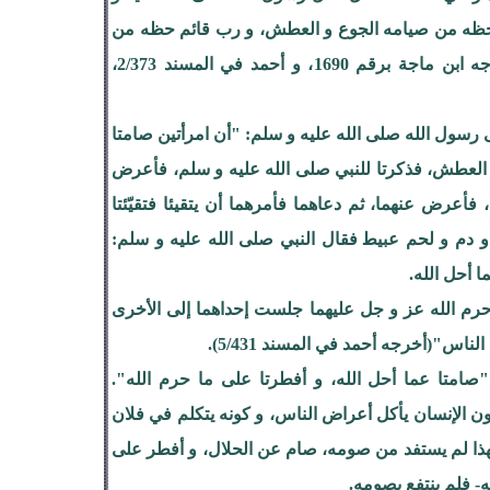
ظه من صيامه الجوع و العطش، و رب قائم حظه من
قيامه السهر"(أخرجه ابن ماجة برقم 1690، و أحمد في المسند 2/373،
ى رسول الله صلى الله عليه و سلم: "أن امرأتين صامتا
ن العطش، فذكرتا للنبي صلى الله عليه و سلم، فأعرض
، فأعرض عنهما، ثم دعاهما فأمرهما أن يتقيئا فتقيّئتا
دم و لحم عبيط‍ فقال النبي صلى الله عليه و سلم:
ا أحل الله.
رم الله عز و جل عليهما جلست إحداهما إلى الأخرى
لناس"(أخرجه أحمد في المسند 5/431).
صامتا عما أحل الله، و أفطرتا على ما حرم الله".
ون الإنسان يأكل أعراض الناس، و كونه يتكلم في فلان
هذا لم يستفد من صومه، صام عن الحلال، و أفطر على
له- فلم ينتفع بصومه.