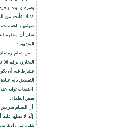
بصره و بيده و فرج
كذلك فأنت من الذ
صيامهم الحسنات، و 
سلم أن مغفرة الذن
المشهور:
"من صام رمضان إيم
الب
فشرط فيه أن يكون ص
التصديق بأنه عبادة 
احتساب ثوابه عند 
بعض العلماء:
أن الصيام سر بين ا
إنَّه لا يطلع عليه
ينفرد في زاوية من 