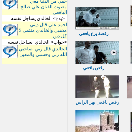
حقي من الدنيا معي
بصوت الفنان علي صالح
اليافعي
<بدع> الخالدي يساجل نفسه
احمد علي قال ديني
مذهبي والخالدي منتمي لا
رقصة برع يافعي
كل دين
<جواب> الخالدي يساجل نفسه
الخالدي قال ربي صاحبي
الله ربي وحسبي والمعين
رقص يافعي
رقص يافعي يهز الراس