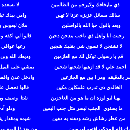
ذي مايخافك ولايرحم من الظالمين
لا تسعده لا
سالك مسائل عزيزه عزنا لا تهين
وامن بيدك ثياب
وبعد باقول حيا الله بالواصلين
ملان لبعوس يد
رحبت انا واهل ذي ناخب بتدحن دحين
قالوا لي اكفة وج
لا تشتجن لا تسوي شي بقلبك شجين
رعها عوافي و
قم يا رسولي توكل لك مع العازمين
وديعك الله وبن 
احمد علي لا قد ازهبها شحنها شحين
يمشي على الميل وا
ر بالدقيقه ومر ا بين مع الجازعين
وادخل عدن واقصد 
الخالدي ذي تدرب علمكاين مكين
قالوا تحصل على 
يهنا لبو لوزة ان ما هو من العاجزين
شتا وصيف ورده
ما يستوي
الجنب ليسر مثل جنب اليمين
ودلو أدخلة
من عطر رشاش رشه ودهنه به دهين
شيمه ومقدار يتقس
برك قله المحكى افتهم لي وبين
من بعد ذا اليوم 