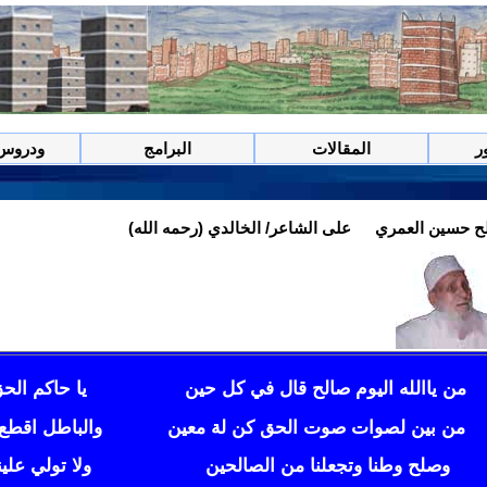
ر
المقالات
البرامج
ودروس 
ح حسين العمري
على الشاعر/
الخالدي (رحمه الله)
من ياالله اليوم صالح قال في كل حين
يا حاكم الح
من بين لصوات صوت الحق كن لة معين
والباطل اقطع ح
وصلح وطنا وتجعلنا من الصالحين
ولا تولي علي