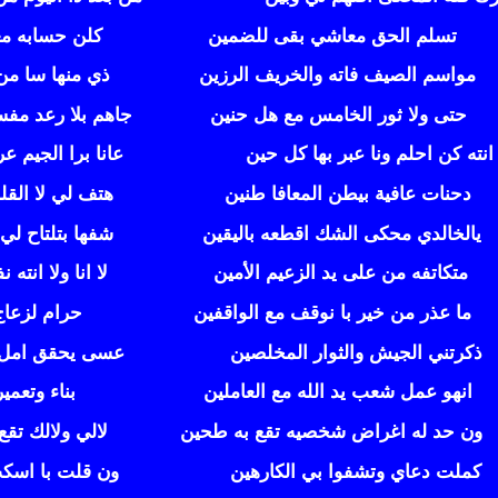
تسلم الحق معاشي بقى للضمين كلن حسابه معه بي
مواسم الصيف فاته والخريف الرزين ذي منها سا من ال
حتى ولا ثور الخامس مع هل حنين جاهم بلا رعد مفسوخ
انته كن احلم ونا عبر بها كل حين
عانا برا الجيم عر
دحنات عافية بيطن المعافا طنين
هتف لي لا القلب 
يالخالدي محكى الشك اقطعه باليقين
شفها بتلتاح لي 
متكاتفه من على يد الزعيم الأمين
لا انا ولا انته 
ما عذر من خير با نوقف مع الواقفين
حرام لزعاج ف
ذكرتني الجيش والثوار المخلصين
عسى يحقق امل من
انهو عمل شعب يد الله مع العاملين
بناء وتعمير 
ون حد له اغراض شخصيه تقع به طحين
لالي ولالك تقع
كملت دعاي وتشفوا بي الكارهين
ون قلت با اسكت ق