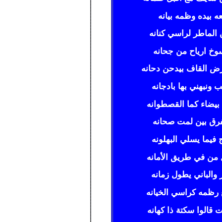
ده وظمه بيانه
ماطر لراسي كنانه
 ارياح من جحانه
ض القاف بيدحن دحانه
ونبهني بها بادجانه
بيضاء كما القصطوانه
نفرق بين لمت صحانه
يما يسلي البهلونه
 في طريق الأمانه
والباني يطول زمانه
 رظمه كراسي الخيانه
الوا سكتة ذا كهانه