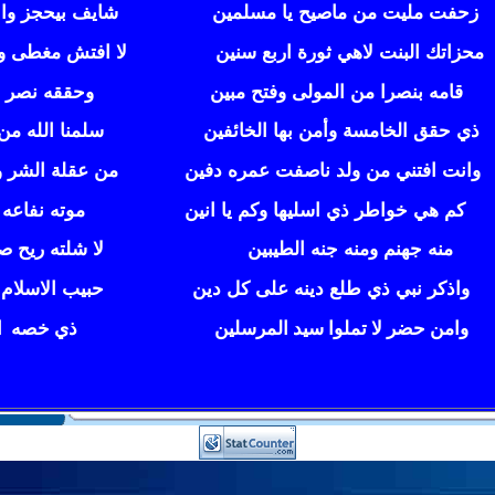
زحفت مليت من ماصيح يا مسلمين
شايف بيحجز وابو
محزاتك البنت لاهي ثورة اربع سنين
لا افتش مغطى وع
قامه بنصرا من المولى وفتح مبين
وحققه نصر للج
ذي حقق الخامسة وأمن بها الخائفين
سلمنا الله من ا
وانت افتني من ولد ناصفت عمره دفين
من عقلة الشر وا
كم هي خواطر ذي اسليها وكم يا انين
موته نفاعه وعا
منه جهنم ومنه جنه الطيبين
لا شلته ريح صر
واذكر نبي ذي طلع دينه على كل دين
حبيب الاسلام ذ
وامن حضر لا تملوا سيد المرسلين
ذي خصه الله