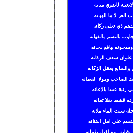
تعينه ل
ا
تقوي متانه
 العز لا ما الهيانه
هم ذي تعلى ركانه
اوب بالنسم والفهانه
مدحونه بيافع دحانه
علوان سعف الركانه
لسابع بعقل الزكانه
الصاحب ومولا الفطانه
رتبة عسا بالإعانه
 قشط بغلا ثمانه
 سبت الماء ملانه
م على اهل الفنانه
من شايف مع اقبل ظمانه