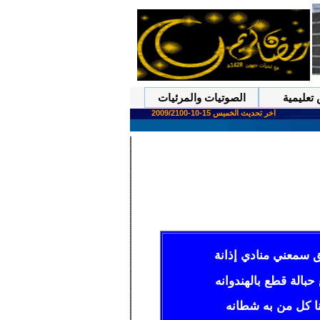
تعليمية
الصوتيات والمرئيات
اخر تحديث الخميس 15-10-2009/2100
ق سمعني منادي إذانة
بالة قطع بالهندوانه
نا كل من به شطانه