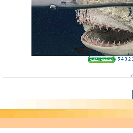
5
4
3
2
ع