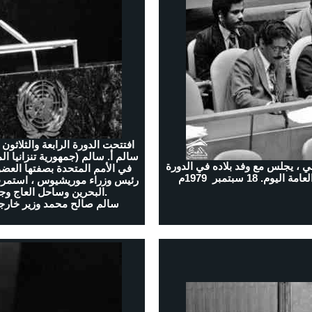
سالم أ. سالم (جمهورية تنزانيا ال
ي ، يجلس مع وفد بلاده في الدورة
18 سبتمبر 1979م
رئيس وزراء موريشيوس ، استمرت ا
البحرين وساحل العاج وجامايكا ورواندا واليمن الديمقراطي والعراق والنيجر.