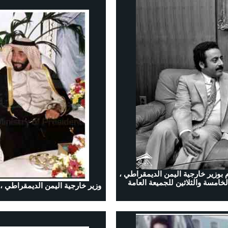
لتقى الأمين العام كورت فالدهايم اليوم 29 سبتمبر 1980م بوزير خارجية اليمن الديمقراطي ،
خامسة والثلاثين للجميعة العامة
وزير خارجية اليمن الديمقراطي 