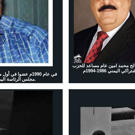
ح محمد امين عام مساعد للحزب
راكي اليمني 1986-1994م
مجلس الرئاسة اليمني بعد الانتخابات النيابية العامة عام 1993م.