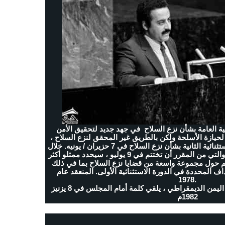
معية العامة بشأن نزع السلاح في جهد جديد لتحقيق الأمن
لحيازة الأسلحة ولكن بالطريق غير المحقق لنزع السلاح ،
افتتحت الجمعية العامة دورتها الاستثنائية الثانية بشأن نزع السلاح في 7 حزيران / يونيه. خلال
الدورة التي تستمر خمسة أسابيع والتي من المقرر أن تختتم في 9 يوليو ، سيحدد ممثلو أكثر
ظرهم حول مجموعة واسعة من قضايا نزع السلاح بما في ذلك
اف المحددة في الدورة الاستثنائية الأولى. المنعقد عام
1978.
سالم صالح محمد ، وزير خارجية اليمن الديمقراطي ، يلقي كلمة أمام المجلس في 8 يزنيز
1982م