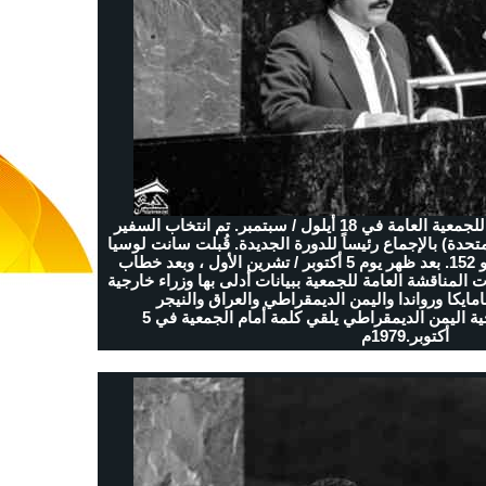
افتتحت الدورة الرابعة والثلاثون للجمعية العامة في 18 أيلول / سبتمبر. تم انتخاب السفير
متحدة) بالإجماع رئيساً للدورة الجديدة. قُبلت سانت لوسيا
في الأمم المتحدة بصفتها العضو 152. بعد ظهر يوم 5 أكتوبر / تشرين الأول ، وبعد خطاب
لمناقشة العامة للجمعية ببيانات أدلى بها وزراء خارجية
سالم صالح محمد وزير خارجية اليمن الديمقراطي يلقي كلمة أمام الجمعية في 5
أكتوبر.
1979
م