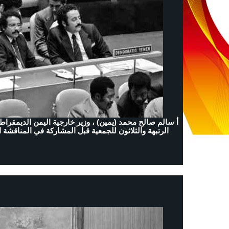
أ سالم صالح محمد (يمين) ، وزير خارجية اليمن الديمقراط
الرتبهة والثلاثون للجمعية قبل المشاركة في المناقشة العامة اليوم. 