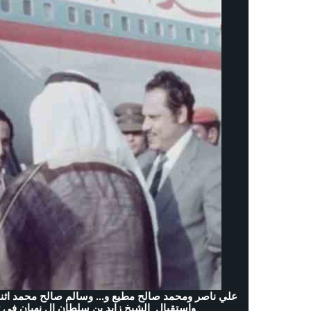
علي ناصر ومحمد صالح مطيع و... وسالم صالح محمد اثناء 
واستقبال الشيخ زايد بن سلطان ال نهيان في ث