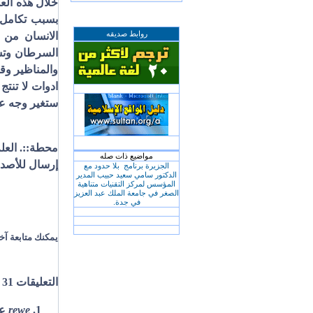
خلال هذه العش
بسبب تكامل ا
روابط صديقه
الانسان من ا
السرطان وتست
والمناظير وق
ادوات لا تنتج
ستغير وجه عا
محطة::. العل
مواضيع ذات صله
إرسال للأصد
الجزيرة برنامج بلا حدود مع
الدكتور سامي سعيد حبيب المدير
المؤسس لمركز التقنيات متناهية
الصغر في جامعة الملك عبد العزيز
في جدة.
يمكنك متابعة آخ
التعليقات 31 على “نانو تكنولوجي Nano Technology”
rewe
عل