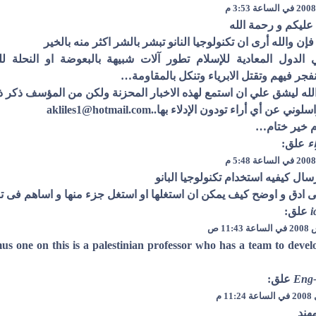
عليكم و رحمة الله
 فإن والله أرى ان تكنولوجيا النانو تبشر بالشر اكثر منه بالخير
 الدول المعادية للإسلام تطور آلات شبيهة بالبعوضة او النحلة
تنفجر فيهم وتقتل الابرياء وتنكل بالمقاومة…
لله ليشق علي ان استمع لهذه الاخبار المحزنة ولكن من المؤسف ذكر ذل
ني عن أي أراء تودون الإدلاء بها..akliles1@hotmail.com
م خير ختام…
اء
علق:
سال كيفيه استخدام تكنولوجيا البانو
ى ادق و اوضح كيف يمكن ان استغلها او استغل جزء منها و اساهم فى تن
i
علق:
us one on this is a palestinian professor who has a team to deve
Eng
علق:
هند