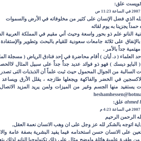
كويست
علق:
لله الذي فضل الإنسان على كثير من مخلوفاته في الأرض والسموات
حمداً يجزينا به يوم لقائه
ية النانو علم ذو بحور واسعة وحيث أني مقيم في المملكة العربية ال
الإنفاق على ثلاثة جامعات سعودية للقيام بالبحث وتطوير والإستفادة م
هتمية جداً بالأمر .
أحد العلماء ( د. أيان ) أقام محاضرة في إحد فنادق الرياض ( مسجلة ال
 البايو ديسك ) فهو ذو فوائد عديد جداًً جداً على سبيل المثال لاال
 السالبة من الجوال المحمول حيث ثبت علماً أن الذبذبات التى تصدر
لاكسجين في الخضر والفاكهة ويجعلها طازجه ، يقلل الأرق ويساعد
heshamhessen@hotma
ahmed 
علق:
ه الرحمن الرحيم
اية اتوجه بالشكر لله عز وجل على ان وهب الانسان نعمة العقل,
تعين على الانسان حسن استخدامه فيما يفيد البشرية بصفة عامة والا
من طفرة علمية هائلة واوضح مثال على ذلك تكنولوجيا النانو لذلك يت