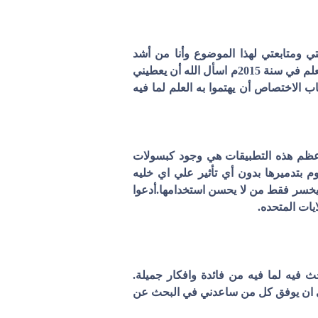
 ومتابعتي لهذا الموضوع وأنا من أشد
المعجبين به فقد قرأة أن أمريكا سوف تحدث ثورة على مستوى العالم بهذه العلم في سنة 2015م اسأل الله أن يعطيني
 الاختصاص أن يهتموا به العلم لما فيه
 اعظم هذه التطبيقات هي وجود كبسولات
م بتدميرها بدون أي تأثير علي اي خليه
سيخسر فقط من لا يحسن استخدامها.أدعوا
يات المتحده.
فيه لما فيه من فائدة وافكار جميلة.
عالى ان يوفق كل من ساعدني في البحث عن