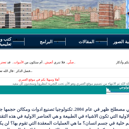
كتب و
بة الصور
المقالات
البرامج
تعليمية
م وأذكار
..
صلّي
.. فلا تدري
أتعيش
.. أم ستكون من
الأموات
.. قد
تعجز
ع
أهلا وسهلا بكم في موقع العمري
ة الله تم الانتهاء من تصميم موقع العمري وهو الآن تحت التجربة انتظرونا وستجدون كل مفيد
كنولوجي
النانوتكنولوجي مصطلح ظهر في عام 2004. تكنولوجيا تصنيع اد
اولية التي تكون الاشياء في الطبيعة و هي العناصر الاولية في هذه التقني
 خلية في جسم انسان؟ ما هي العمليات المعقدة التي تقوم بها؟ لن يكو