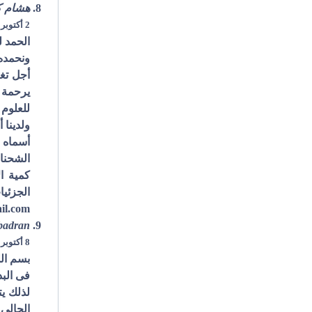
هشام 
2 أكتوبر 2007 في الساعة 11:23 ص
الحمد 
ونحمده 
أجل تغن
يرحمة ب
للعلوم م
ولدينا 
أسماه (
الشحنات
كمية ا
il.com
badran
8 أكتوبر 2007 في الساعة 4:23 م
بسم الل
فى البد
لذلك ي
الحالى 