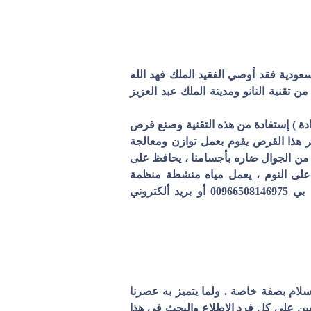
سعودية فقد أوصي الفقيد الملك فهد الله
ن تقنية النانو ومدينة الملك عبد العزيز
مادة ) إستفادة من هذه التقنية وصنع قرص
حصر هذا القرص يقوم بعمل توازن ومعالجة
 من الجوال ضاره بأجسامنا ، يحافظ على
 على النوم ، يعمل مياه منشطة منظمة
الجزئيات يستفيد منها الجسم وغير من الميزات ولمن يريد المزيد الاتصال بي 00966508146975 أو بريد ألكتروني
سلام بصفة خاصة . ولما يتميز به عصرنا
عين على كل فرد الاطلاع والبحث فى هذا