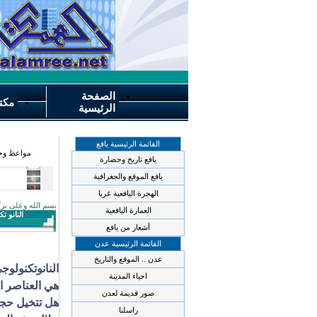
الصفحة
مكت
الرئيسية
القائمة الرئيسية يافع
مواعظ وحك
يافع تاريخ وحضارة
يافع الموقع والجغرافية
الهجرة اليافعية غربا
بسم الله وعلى برك
العمارة اليافعية
النانو ت
أشعار من يافع
القائمة الرئيسية عدن
عدن .. الموقع والتاريخ
احياء المدينة
هي العناصر ال
صور قديمة لعدن
هل تتخيل حجم
راسلنا