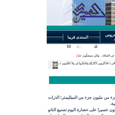
-
دروس
المنتدى قريبا
ن الصلاة.. ولكن سيصلّون
عليك
وات ومكائن حجمها جزء من مليون جزء من الميلليمتر! الذرات
ة.
ن عسيرا على حضارة اليوم تصنيع النانو