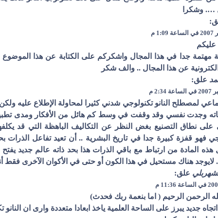
 …. وشكرا
:
 عليكم
ثة مهتمة جدا في هذا المجال واشكركم على الكتابة عن هذا الموضوع 
لكترونية عن هذا المجال .. والف شكر
مد
علق:
عي لمصطلح النانو تكنولوجي شدني كثيرا لمحاولة الإطلاع عليه ولكن 
اته وجدت نفسي وقد وقفت في وسط كم هائل من الأفكار ومدى تطبيق
 على نطاق التصنيع بغض النظر عن التكاليف الباهظة التي قد يكلف
جي فهو قفزة كبيرة جدا في تاريخ البشرية .. أن تعيد تفاعل الذرات
هذه المادة من ارتباط مع باقي الذرات هذا بحد ذاته عالم جديد يفتح أ
لايوجد هناك مستحيل في هذا الكون أو حتى في الأكوان الآخرى فقط أنط
لشهربلي
علق:
ه الرحمن الرحيم ( اما بنعمة ربك فحدث)
تجاه جديد يبرز على الساحة العلمية ياخذ ابعادا متعددة وارى ان النانو تك