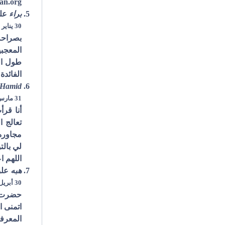
dan.org
براء
عل
30 يناير 2007 في الساعة 1:26 م
بصراحه
طول الع
الفائدة 
 Hamid
31 مارس 2007 في الساعة 1:55 ص
أنا قر
تعالج ا
مجاوره.
لي بالت
اللهم ا
هبه
علق
30 أبريل 2007 في الساعة 11:58 ص
حضرت ن
اتمنى ا
المعرفة