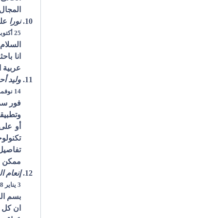
المجال
نورا
علق
25 أكتوبر 2007 في الساعة 1:09 م
السلام
انا باح
عربية ا
وليد أح
14 نوفمبر 2007 في الساعة 2:34 م
فور سما
وتطبيق
أو على
تكنولو
تفاصيل 
ممكن . 
إنعام ا
3 يناير 2008 في الساعة 11:36 م
بسم الل
ان كل ا