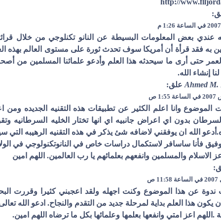
http://www.flljor
ق:
 عندي بعض المعلومات البسيطة عن النانو تكنلوجي من خلال قرائتي
مر حتى أرى ما سيحدثه هذا العلم وأدعو علمائنا المسلمين من أصحاب
لنا إنشاء الله.
Ahmed M.
علق:
أت الموضوع وانا اعلم الكثير عن تطبيقات هذه التقنيه الجديده ومن
لسرطان بدون اي اعراض جانبيه اي انها تختار الخليه السرطانيه وتقو
أدعو الله ان يوفقني لاضافه شئ يذكر في هذه التقنيه الرهيبه التي 
وفيق فأنا ساسافر لاستكمال دراسات خاص في النانوتكنولوجي في الولا
عز الاسلام والمسلمين وانفعهم بعلمائهم يا رب العالمين. اللهم امين
:
دوة عن هذا الموضوع وكنت اجهله ولقد اعجبني كثيرا وقررت البحث 
ن يكون هذا العلم بداية لمرحلة جديد من التقدم والنجاح. ادعو الله ت
 .اللهم اعز امتي وانفعها بعلمها وعلمائها بكل ما ترضاه اللهم امين.