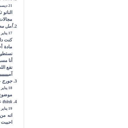
21 ديسمبر 2006 في الساعة 10:12 ص
النانو 
مجالات
أمل م
17 يناير 2007 في الساعة 1:12 ص
كنت دائ
مادة أ
نستطيع 
أنا مسر
نفع الل
آميييييي
جورج
ع
18 يناير 2007 في الساعة 2:37 ص
موضوع 
think
ع
19 يناير 2007 في الساعة 6:48 م
انه من 
احببت 