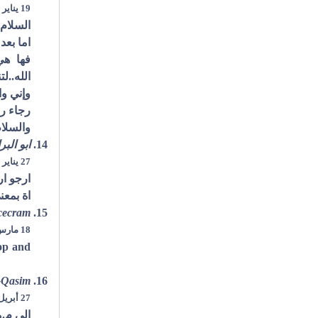
19 يناير 2008 في الساعة 3:53 م
السلام 
اما بعد
فها هي
الله..ل
وإني وا
رجاء راسلو
والسلا
ابو البر
27 يناير 2008 في الساعة 5:48 م
ارجو ار
اة بمعن
cecram
18 مارس 2008 في الساعة 11:43 ص
lop and
-Qasim
27 أبريل 2008 في الساعة 11:24 م
الى م.م