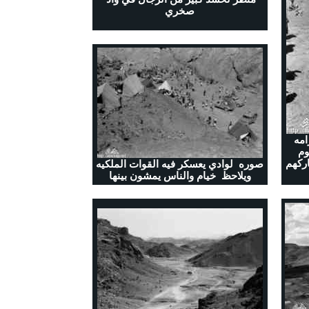
صخري
مه
وم
ركهم
صوره لوادي يعسكر فيه القوات الملكيه
ويلاحظ خيام والناس يمشون بينها