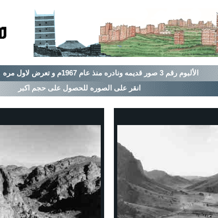
الألبوم رقم
3
صور قديمه ونادره منذ عام 1967م و تعرض لاول مره
انقر على الصوره للحصول على حجم اكبر