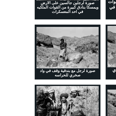
وات
صورة لرجلين جالسين على الارض
 في
ويمسكا بنادق كبيرة من القوات الملكيه
في احد المعسكرات
ي
صورة لرجل مع بندقية وقف في واد
صخري للحراسه