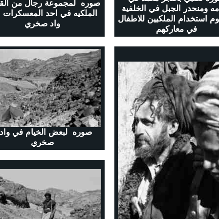
صوره لمجموعة رجال من الق
ه ومنحدر الجبل في الخلفية
الملكيه في احد المعسكرات
م استخدام الملكيين للاطفال
واد صخري
في معاركهم
صوره لبعض الخيام في واد
صخري