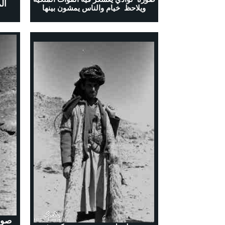
ال
ويلاحظ خيام والناس يمشون بينها
صور