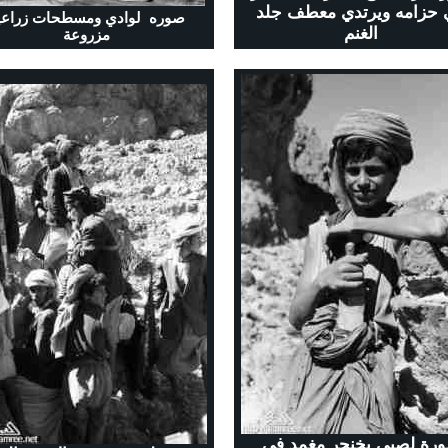
 حزامه ويرتدي معطف جلد
صوره لوادي ومسطحات زراعي
الغنم
مزروعة
رة لصبي بخنجر مغمد في