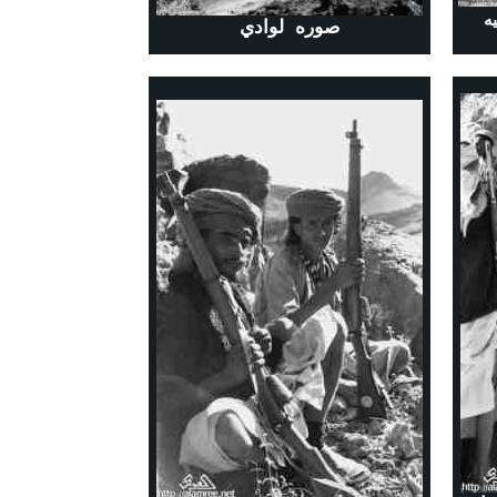
ه
صوره لوادي