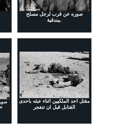
صوره عن قرب لرجل مسلح
ببندقية.
مقتل احد الملكيين اثناء عبثه باحدى
صوره
القنابل قبل ان تنفجر
طا