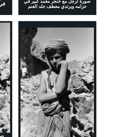
صورة لرجل مع خنجر مغمد كبير في
في
حزامه ويرتدي معطف جلد الغنم
صو