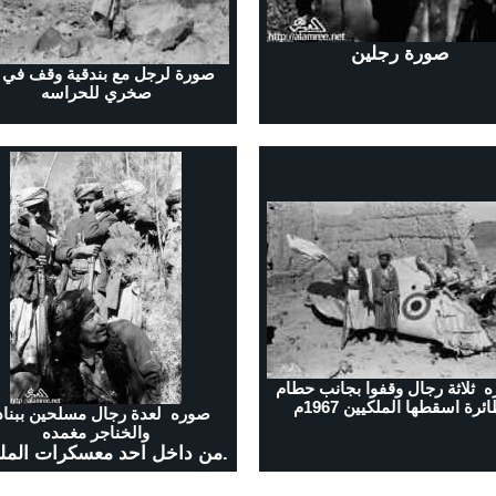
صورة رجلين
صورة لرجل مع بندقية وقف في و
صخري للحراسه
 ثلاثة رجال وقفوا بجانب حطام
ئرة اسقطها الملكيين 1967م
صوره لعدة رجال مسلحين ببنا
والخناجر مغمده
من داخل احد معسكرات الملكيين.