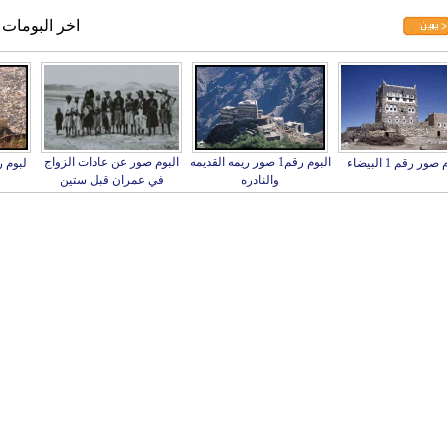
اخر البومات
البوم رقم1 صور ريمه القديمه
البوم صور عن عادات الزواج
وم صور رقم 1 البيضاء
لبوم رقم7
والنادره
في عمران قبل ستين
عاما/span>