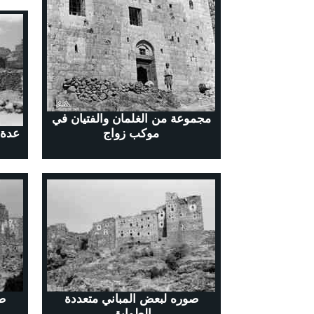
مجموعة من الغلمان والفتيان في
موكب زواج
عدة 
صوره لبعض المباني متعددة
صو
الطوابق