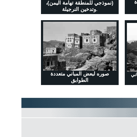
ة
(نموذجي للمنطقة تهامة اليمن)،
وتدخين النرجيلة.
صوره لبعض المباني متعددة
ني
الطوابق