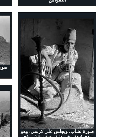
صوره
صورة لشاب، ويجلس على كرسي، وهو
يرتدي قبعة مخروطية مضفورة (نموذجي