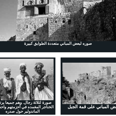
صوره لبعض المباني متعددة الطوابق كبيرة
صورة لثلاثة رجال. وهم جميعا يرت
ض المباني على قمة الجبل
الخناجر المغمده في أحزمتهم واحد
الماندولير حول صدره