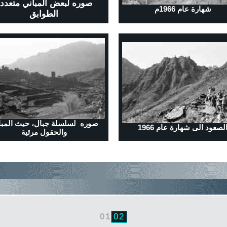
صوره لبعض المباني متعدد
شهارة عام 1966م
الطوابق
صوره لسلسلة جبال، حيث المبا
لصعود الى شهارة عام 1966
والحقول مرئية
01
02