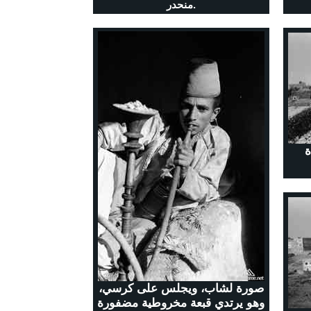
منحدر.
ة
صورة لشاب، ويجلس على كرسي،
وهو يرتدي قبعة مخروطية مضفورة